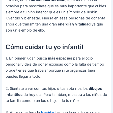
Por ello, en el
Día Mundial del Niño
, aprovechamos la
ocasión para recordarte que es muy importante que cuides
siempre a tu niño interior que es un símbolo de ilusión,
juventud y bienestar. Piensa en esas personas de ochenta
años que transmiten una gran
energía y vitalidad
ya que
son un ejemplo de ello.
Cómo cuidar tu yo infantil
1. En primer lugar, busca
más espacios
para el ocio
personal y deja de poner excusas como la falta de tiempo
o que tienes que trabajar porque si te organizas bien
puedes llegar a todo.
2. Siéntate a ver con tus hijos o tus sobrinos los
dibujos
infantiles
de hoy día. Pero también, muestra a los niños de
tu familia cómo eran los dibujos de tu niñez.
3. Ahora que llega
la
Navidad
es una buena época para