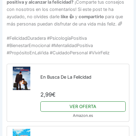
positiva y alcanzar la felicidad?
¡Comparte tus consejos
con nosotros en los comentarios! Si este post te ha
ayudado, no olvides darle
like 👍
y
compartirlo
para que
más personas puedan disfrutar de una vida más feliz. 🌈
#FelicidadDuradera #PsicologíaPositiva
#BienestarEmocional #MentalidadPositiva
#PropósitoEnLaVida #CuidadoPersonal #VivirFeliz
En Busca De La Felicidad
2,99€
VER OFERTA
Amazon.es