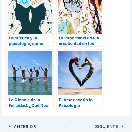
La música y la
La importancia de la
psicología, como
creatividad en los
influye y de que mejor
negocios según la
manera utilizarla
psicología
La Ciencia de la
El Amor según la
Felicidad: ¿Qué Nos
Psicología
Hace Realmente
Felices?
ANTERIOR
SIGUIENTE