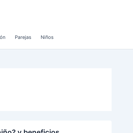
ón
Parejas
Niños
niño? y beneficios