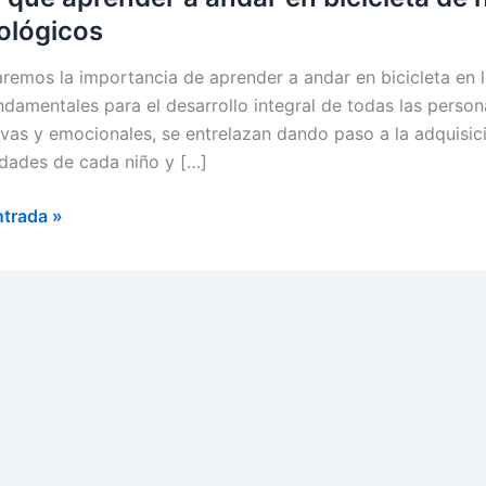
ológicos
aremos la importancia de aprender a andar en bicicleta en 
ndamentales para el desarrollo integral de todas las persona
ivas y emocionales, se entrelazan dando paso a la adquisic
dades de cada niño y […]
ntrada »
er
ta