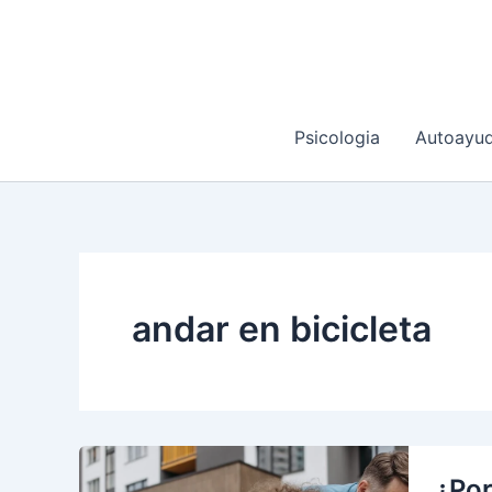
Ir
al
contenido
Psicologia
Autoayu
andar en bicicleta
¿Por