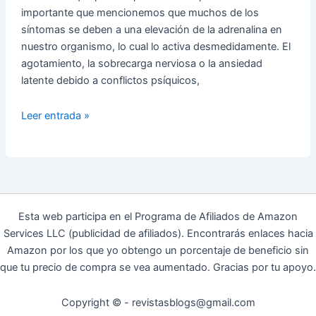
importante que mencionemos que muchos de los
síntomas se deben a una elevación de la adrenalina en
nuestro organismo, lo cual lo activa desmedidamente. El
agotamiento, la sobrecarga nerviosa o la ansiedad
latente debido a conflictos psíquicos,
¿Cuáles
Leer entrada »
son
las
causas
que
nos
pueden
Esta web participa en el Programa de Afiliados de Amazon
provocar
Services LLC (publicidad de afiliados). Encontrarás enlaces hacia
un
Amazon por los que yo obtengo un porcentaje de beneficio sin
ataque
que tu precio de compra se vea aumentado. Gracias por tu apoyo.
de
pánico?
Copyright © - revistasblogs@gmail.com