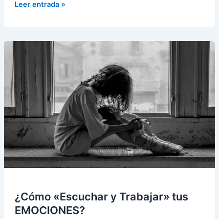
5
Leer entrada »
acciones
diarias
para
construir
una
buena
autoconfianza
¿Cómo «Escuchar y Trabajar» tus
EMOCIONES?