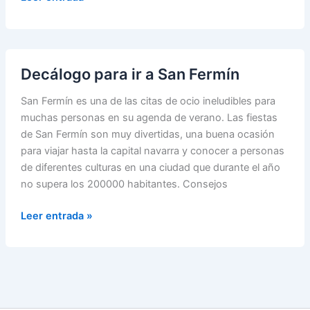
navideño:
causas,
síntomas,
y
Decálogo para ir a San Fermín
como
sobrellevarlo
San Fermín es una de las citas de ocio ineludibles para
muchas personas en su agenda de verano. Las fiestas
de San Fermín son muy divertidas, una buena ocasión
para viajar hasta la capital navarra y conocer a personas
de diferentes culturas en una ciudad que durante el año
no supera los 200000 habitantes. Consejos
Decálogo
Leer entrada »
para
ir
a
San
Fermín