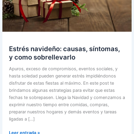
Estrés navideño: causas, síntomas,
y como sobrellevarlo
Apuros, exceso de compromisos, eventos sociales, y
hasta soledad pueden generar estrés impidiéndonos
disfrutar de estas fiestas al máximo. En este post te
brindamos algunas estrategias para evitar que estas
fechas te sobrepasen. Llega la Navidad y comenzamos a
exprimir nuestro tiempo entre comidas, compras,
preparar nuestros hogares y demás eventos y tareas
ligadas a […]
Estrés
Leer entrada »