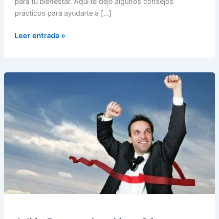
para tu bienestar. Aquí te dejo algunos consejos
prácticos para ayudarte a […]
Cómo
Leer entrada »
mejorar
tu
confianza
en
ti
mismo
con
pequeños
pasos
diarios
✨