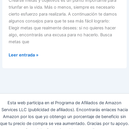
Crearse metas y objetivos es un punto importante para
triunfar en la vida. Más o menos, siempre es necesario
cierto esfuerzo para realizarla. A continuación te damos
algunos consejos para que te sea más fácil lograrlo:
Elegir metas que realmente desees: si no quieres hacer
algo, encontrarás una excusa para no hacerlo. Busca
metas que
Trucos
Leer entrada »
para
realizar
nuestras
metas
Esta web participa en el Programa de Afiliados de Amazon
Services LLC (publicidad de afiliados). Encontrarás enlaces hacia
Amazon por los que yo obtengo un porcentaje de beneficio sin
que tu precio de compra se vea aumentado. Gracias por tu apoyo.