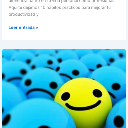
diferencia, tanto en tu vida personal como profesional.
Aquí te dejamos 10 hábitos prácticos para mejorar tu
productividad y
10
Leer entrada »
Hábitos
Diarios
Para
Mejorar
Tu
Productividad
💼
📈