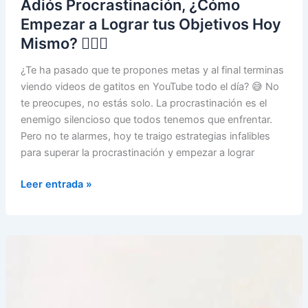
Adiós Procrastinación, ¿Cómo
Empezar a Lograr tus Objetivos Hoy
Mismo? 🏃‍♂️✨
¿Te ha pasado que te propones metas y al final terminas
viendo videos de gatitos en YouTube todo el día? 😅 No
te preocupes, no estás solo. La procrastinación es el
enemigo silencioso que todos tenemos que enfrentar.
Pero no te alarmes, hoy te traigo estrategias infalibles
para superar la procrastinación y empezar a lograr
Adiós
Leer entrada »
Procrastinación,
¿Cómo
Empezar
a
Lograr
tus
Objetivos