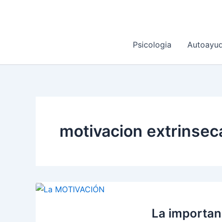
Ir
al
contenido
Psicologia
Autoayu
motivacion extrinsec
La importan