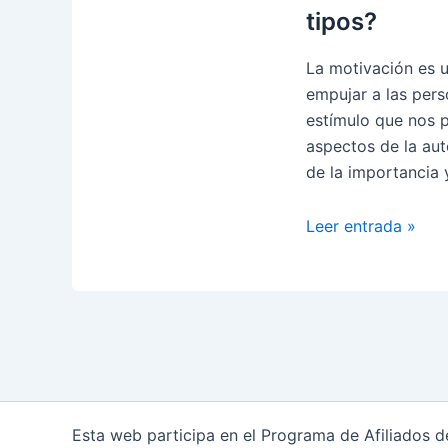
tipos?
La motivación es u
empujar a las pers
estímulo que nos 
aspectos de la aut
de la importancia
La
Leer entrada »
importancia
de
la
MOTIVACIÓN
¿Qué
es
y
tipos?
Esta web participa en el Programa de Afiliados 