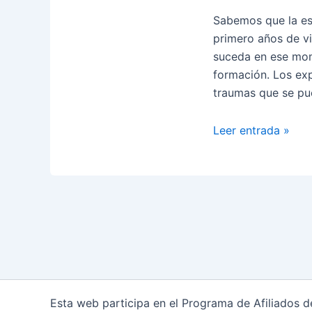
Sabemos que la est
primero años de vi
suceda en ese mom
formación. Los ex
traumas que se pued
La
Leer entrada »
neuromodulación
y
el
trauma
Esta web participa en el Programa de Afiliados 