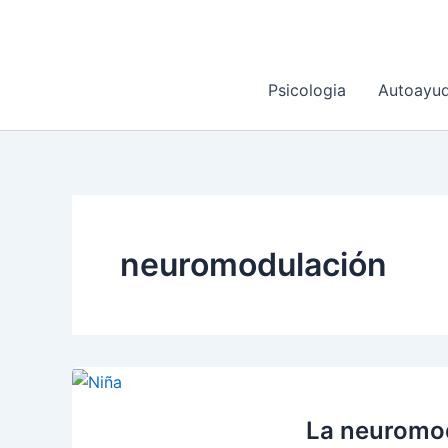
Ir
al
contenido
Psicologia
Autoayu
neuromodulación
La neuromod