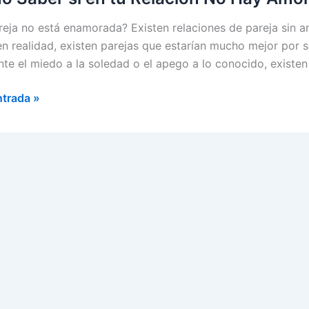
reja no está enamorada? Existen relaciones de pareja sin a
 en realidad, existen parejas que estarían mucho mejor por
nte el miedo a la soledad o el apego a lo conocido, existe
ntrada »
ón