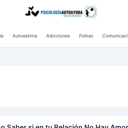
da
Autoestima
Adicciones
Fobias
Comunicaci
 Saber si en tu Relación No Hay Amo