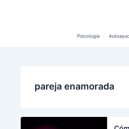
Ir
al
contenido
Psicologia
Autoayu
pareja enamorada
Cómo