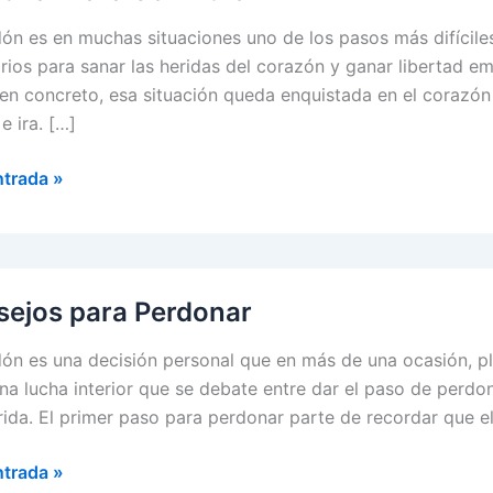
dón es en muchas situaciones uno de los pasos más difícile
rios para sanar las heridas del corazón y ganar libertad 
en concreto, esa situación queda enquistada en el corazón 
e ira. […]
ar
ntrada »
ejos para Perdonar
dón es una decisión personal que en más de una ocasión, p
una lucha interior que se debate entre dar el paso de perdon
rida. El primer paso para perdonar parte de recordar que e
jos
ntrada »