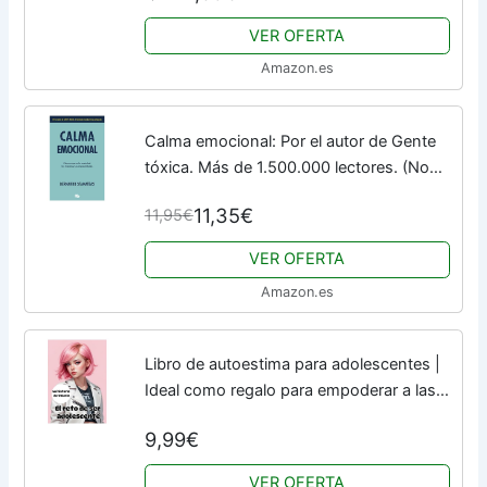
VER OFERTA
Amazon.es
Calma emocional: Por el autor de Gente
tóxica. Más de 1.500.000 lectores. (No
ficción)
11,35€
11,95€
VER OFERTA
Amazon.es
Libro de autoestima para adolescentes |
Ideal como regalo para empoderar a las
jóvenes y ayudarlas a aprender a amarse
9,99€
a sí mismas.
VER OFERTA