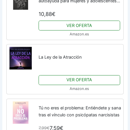
autoayuda para mujeres y adolescentes
con ejercicios y preguntas para aumentar
10,88€
la autoestima
VER OFERTA
Amazon.es
La Ley de la Atracción
VER OFERTA
Amazon.es
Tú no eres el problema: Entiéndete y sana
tras el vínculo con psicópatas narcisistas
7,59€
7,99€