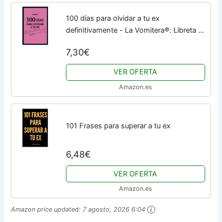
100 días para olvidar a tu ex
definitivamente - La Vomitera®: Libreta de
desahogo y journaling, tu bullet journal
7,30€
para sanar el corazón roto (Las
Vomiteras®)
VER OFERTA
Amazon.es
101 Frases para superar a tu ex
6,48€
VER OFERTA
Amazon.es
Amazon price updated:
7 agosto, 2026 6:04