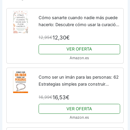
Cómo sanarte cuando nadie más puede
hacerlo: Descubre cómo usar la curación
intuitiva para eliminar los bloqueos,
12,30€
12,95€
cambiar tu relación con el estrés y...
VER OFERTA
Amazon.es
Como ser un imán para las personas: 62
Estrategias simples para construir
relaciones fuertes e impactar
16,53€
16,99€
positivamente en la vida de todas las
personas ......
VER OFERTA
Amazon.es