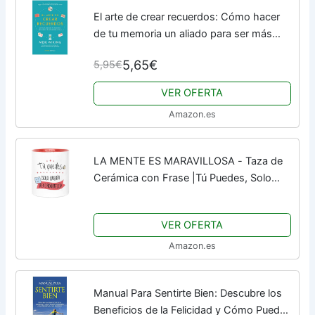
El arte de crear recuerdos: Cómo hacer
de tu memoria un aliado para ser más
feliz (Hobbies)
5,65€
5,95€
VER OFERTA
Amazon.es
LA MENTE ES MARAVILLOSA - Taza de
Cerámica con Frase |Tú Puedes, Solo
Quería Recordártelo| 330 ml Regalo
Original para una Persona Especial, Taza
VER OFERTA
de Café y Té
Amazon.es
Manual Para Sentirte Bien: Descubre los
Beneficios de la Felicidad y Cómo Puedes