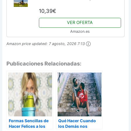
Comenzar a dar Prioridad a Ser Feliz Hoy:
10,39€
4 (Vida Ordenada)
VER OFERTA
Amazon.es
Amazon price updated:
7 agosto, 2026 7:13
Publicaciones Relacionadas:
Formas Sencillas de
Qué Hacer Cuando
Hacer Felices a los
los Demás nos