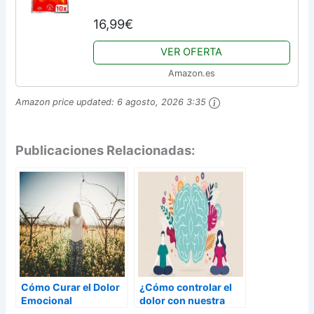
profundo, calentador de espalda –
16,99€
Calentador de cuerpo autoadhesivo y
activado...
VER OFERTA
Amazon.es
Amazon price updated:
6 agosto, 2026 3:35
Publicaciones Relacionadas:
Cómo Curar el Dolor
¿Cómo controlar el
Emocional
dolor con nuestra
mente?