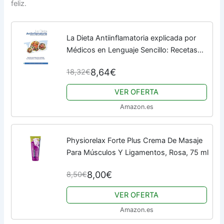
feliz.
La Dieta Antiinflamatoria explicada por
Médicos en Lenguaje Sencillo: Recetas
secretas fáciles para combatir la
8,64€
18,32€
inflamación, olvidarse del dolor, tener
más...
VER OFERTA
Amazon.es
Physiorelax Forte Plus Crema De Masaje
Para Músculos Y Ligamentos, Rosa, 75 ml
8,00€
8,50€
VER OFERTA
Amazon.es