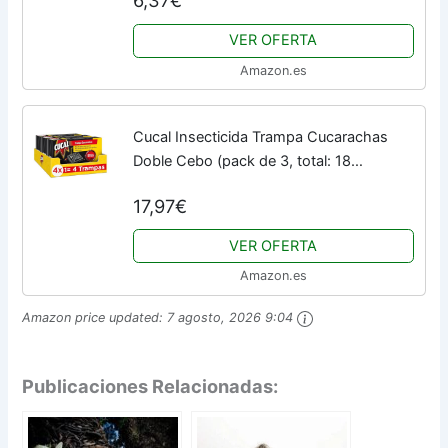
6,37€
uso), máxima eficacia, alto poder
atrayente
VER OFERTA
Amazon.es
Cucal Insecticida Trampa Cucarachas
Doble Cebo (pack de 3, total: 18
unidades), trampas para cucarachas con
17,97€
hasta 6 meses de eficacia, elimina
cucarachas por...
VER OFERTA
Amazon.es
Amazon price updated:
7 agosto, 2026 9:04
Publicaciones Relacionadas: