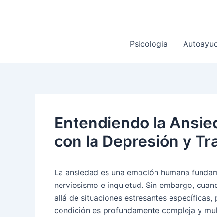
Ir
al
contenido
Psicologia
Autoayu
Entendiendo la Ansied
con la Depresión y Tr
La ansiedad es una emoción humana fundame
nerviosismo e inquietud. Sin embargo, cuand
allá de situaciones estresantes específicas,
condición es profundamente compleja y mult