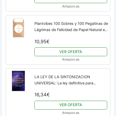
Amazon.es
Plantvibes 100 Sobres y 100 Pegatinas de
Lágrimas de Felicidad de Papel Natural en
Estilo Vintage para la Boda, Pañuelos,
10,95€
Mitones y Joyas
VER OFERTA
Amazon.es
LA LEY DE LA SINTONIZACION
UNIVERSAL: La ley definitiva para
manifestar todos tus deseos y obtener
16,34€
toda la riqueza y la felicidad que siempre
has buscado.
VER OFERTA
Amazon.es