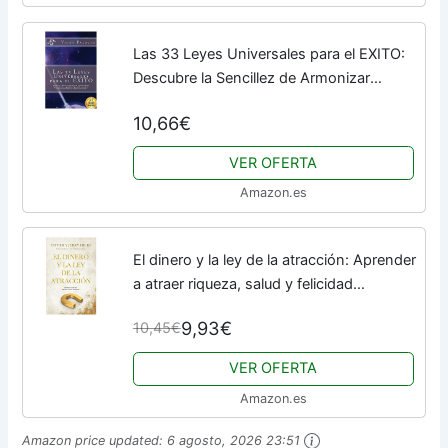
Las 33 Leyes Universales para el EXITO:
Descubre la Sencillez de Armonizar
Conscientemente con el Inmutable e
10,66€
inquebrantable poder de las Leyes ... y...
VER OFERTA
Amazon.es
El dinero y la ley de la atracción: Aprender
a atraer riqueza, salud y felicidad
(Books4pocket crec. y salud)
9,93€
10,45€
VER OFERTA
Amazon.es
Amazon price updated:
6 agosto, 2026 23:51