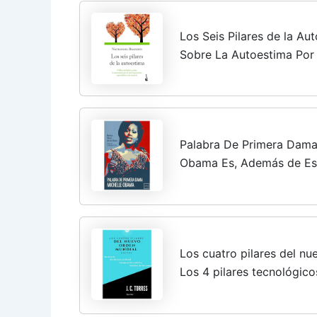
Los Seis Pilares de la Aut
Sobre La Autoestima Por
Especialista En La Materia
Esteem
Palabra De Primera Dama.
Obama Es, Además de Esp
Familiar, Mejor Comunic
de ......
Los cuatro pilares del nu
Los 4 pilares tecnológic
(El inicio de todo nº 1)