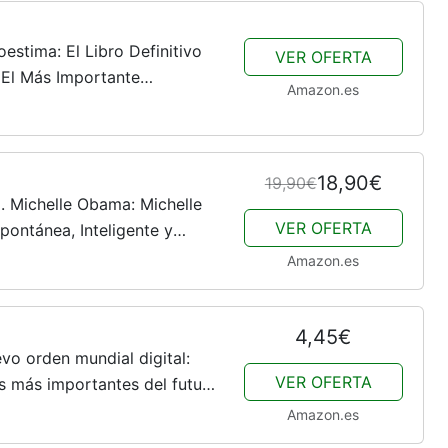
oestima: El Libro Definitivo
VER OFERTA
 El Más Importante
Amazon.es
 / The Six Pillars of Self-
18,90€
19,90€
 Michelle Obama: Michelle
VER OFERTA
ontánea, Inteligente y
adora Que Su Marido y Uno
Amazon.es
4,45€
evo orden mundial digital:
VER OFERTA
os más importantes del futuro
Amazon.es