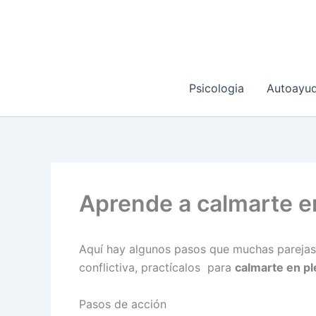
Ir
al
contenido
Psicologia
Autoayu
Aprende a calmarte en
Aquí hay algunos pasos que muchas parejas 
conflictiva, practícalos para
calmarte en pl
Pasos de acción