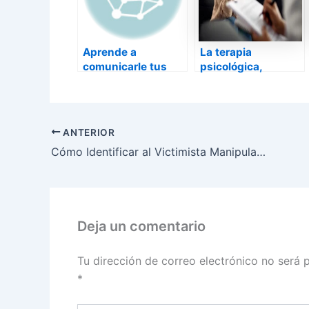
Aprende a
La terapia
comunicarle tus
psicológica,
sentimientos a tu
herramienta útil
pareja
para una vida plena
ANTERIOR
Cómo Identificar al Victimista Manipulador
Deja un comentario
Tu dirección de correo electrónico no será 
*