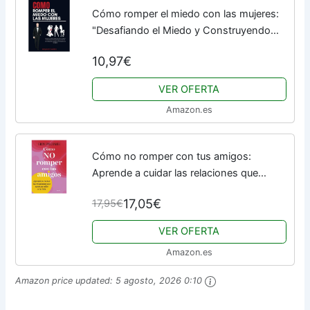
Cómo romper el miedo con las mujeres:
"Desafiando el Miedo y Construyendo
Conexiones Auténticas con las Mujeres"
10,97€
VER OFERTA
Amazon.es
Cómo no romper con tus amigos:
Aprende a cuidar las relaciones que
aportan valor a tu vida (Autoayuda y
17,05€
17,95€
superación)
VER OFERTA
Amazon.es
Amazon price updated:
5 agosto, 2026 0:10