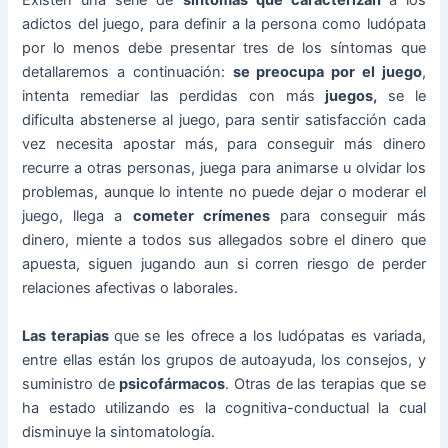
Existen una serie de
síntomas que caracterizan
a los
adictos del juego, para definir a la persona como ludópata
por lo menos debe presentar tres de los síntomas que
detallaremos a continuación:
se preocupa por el juego
,
intenta remediar las perdidas con más
juegos,
se le
dificulta abstenerse al juego, para sentir satisfacción cada
vez necesita apostar más, para conseguir más dinero
recurre a otras personas, juega para animarse u olvidar los
problemas, aunque lo intente no puede dejar o moderar el
juego, llega a
cometer crímenes
para conseguir más
dinero, miente a todos sus allegados sobre el dinero que
apuesta, siguen jugando aun si corren riesgo de perder
relaciones afectivas o laborales.
Las terapias
que se les ofrece a los ludópatas es variada,
entre ellas están los grupos de autoayuda, los consejos, y
suministro de
psicofármacos
. Otras de las terapias que se
ha estado utilizando es la cognitiva-conductual la cual
disminuye la sintomatología.