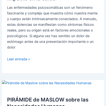
Las enfermedades psicosomáticas son un fenómeno
fascinante y complejo que muestra cómo nuestra mente
y cuerpo están intrínsecamente conectados. A menudo,
estas dolencias se manifiestan como síntomas físicos
reales, pero su origen está en factores emocionales o
psicológicos. Si alguna vez has sentido un dolor de
estómago antes de una presentación importante o un
dolor
¿Qué
Leer entrada »
son
las
enfermedades
psicosomáticas?
Descubre
su
impacto
PIRÁMIDE de MASLOW sobre las
en