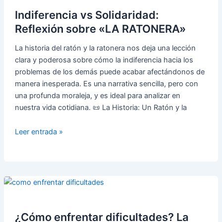
estar
Indiferencia vs Solidaridad:
bien
Reflexión sobre «LA RATONERA»
La historia del ratón y la ratonera nos deja una lección
clara y poderosa sobre cómo la indiferencia hacia los
problemas de los demás puede acabar afectándonos de
manera inesperada. Es una narrativa sencilla, pero con
una profunda moraleja, y es ideal para analizar en
nuestra vida cotidiana. 📜 La Historia: Un Ratón y la
Indiferencia
Leer entrada »
vs
Solidaridad:
Reflexión
sobre
«LA
RATONERA»
¿Cómo enfrentar dificultades? La