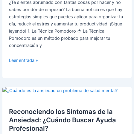
¿Te sientes abrumado con tantas cosas por hacer y no
y
sabes por dónde empezar? La buena noticia es que hay
vida
estrategias simples que puedes aplicar para organizar tu
en
día, reducir el estrés y aumentar tu productividad. ¡Sigue
común
leyendo! 1. La Técnica Pomodoro 🍅 La Técnica
Pomodoro es un método probado para mejorar tu
concentración y
Cómo
Leer entrada »
Organizar
tu
Día
para
Ser
Más
Productivo
Reconociendo los Síntomas de la
y
Ansiedad: ¿Cuándo Buscar Ayuda
Menos
Profesional?
Estresado