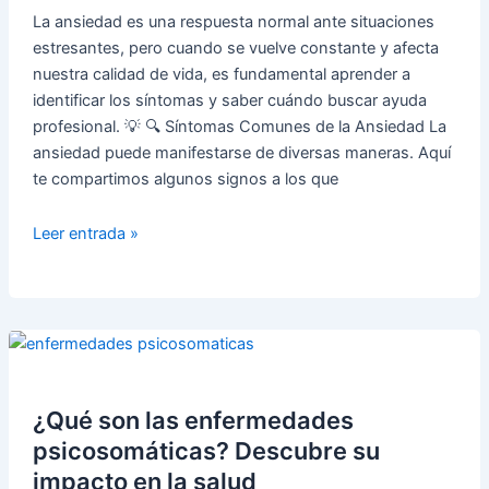
💼
La ansiedad es una respuesta normal ante situaciones
💡
estresantes, pero cuando se vuelve constante y afecta
nuestra calidad de vida, es fundamental aprender a
identificar los síntomas y saber cuándo buscar ayuda
profesional. 💡 🔍 Síntomas Comunes de la Ansiedad La
ansiedad puede manifestarse de diversas maneras. Aquí
te compartimos algunos signos a los que
Reconociendo
Leer entrada »
los
Síntomas
de
la
Ansiedad:
¿Cuándo
Buscar
¿Qué son las enfermedades
Ayuda
psicosomáticas? Descubre su
Profesional?
impacto en la salud