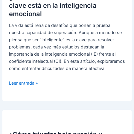
clave está en la inteligencia
emocional
La vida está llena de desafíos que ponen a prueba
nuestra capacidad de superación. Aunque a menudo se
piensa que ser “inteligente” es la clave para resolver
problemas, cada vez más estudios destacan la
importancia de la inteligencia emocional (IE) frente al
coeficiente intelectual (CI). En este artículo, exploraremos
cómo enfrentar dificultades de manera efectiva,
¿Cómo
Leer entrada »
enfrentar
dificultades?
La
clave
está
en
la