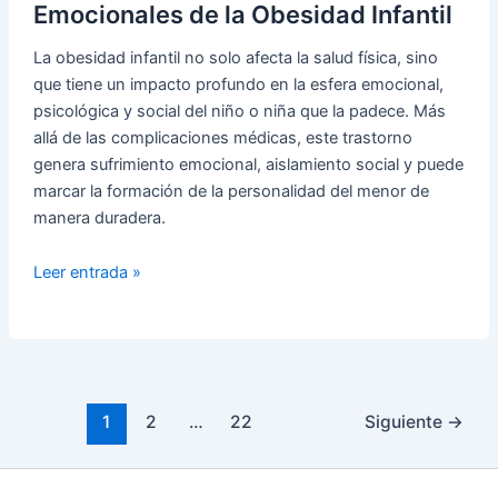
🌟
Emocionales de la Obesidad Infantil
SOS
La obesidad infantil no solo afecta la salud física, sino
Estrés
que tiene un impacto profundo en la esfera emocional,
psicológica y social del niño o niña que la padece. Más
allá de las complicaciones médicas, este trastorno
genera sufrimiento emocional, aislamiento social y puede
marcar la formación de la personalidad del menor de
manera duradera.
Efectos
Leer entrada »
Psicológicos,
Sociales
y
Emocionales
de
1
2
…
22
Siguiente
→
la
Obesidad
Infantil