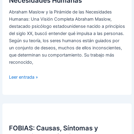
Necesidades Humanas
la
Abraham Maslow y la Pirámide de las Necesidades
salud
Humanas: Una Visión Completa Abraham Maslow,
destacado psicólogo estadounidense nacido a principios
del siglo XX, buscó entender qué impulsa a las personas.
Según su teoría, los seres humanos están guiados por
un conjunto de deseos, muchos de ellos inconscientes,
que determinan su comportamiento. Su trabajo más
reconocido,
PIRÁMIDE
Leer entrada »
de
MASLOW
sobre
las
Necesidades
Humanas
FOBIAS: Causas, Síntomas y