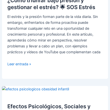
¿Cómo triunfar bajo presión y
inteligencia
gestionar el estrés? 🌟 SOS Estrés
emocional
El estrés y la presión forman parte de la vida diaria. Sin
embargo, enfrentarlos de forma proactiva puede
transformar cualquier reto en una oportunidad de
crecimiento personal y profesional. En este artículo,
aprenderás cómo mirar en perspectiva, resolver
problemas y llevar a cabo un plan, con ejemplos
prácticos y vídeos de YouTube que complementan cada
¿Cómo
Leer entrada »
triunfar
bajo
presión
y
gestionar
el
estrés?
Efectos Psicológicos, Sociales y