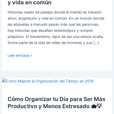
y vida en común
Historias reales de parejas donde el marido es travesti:
amor, aceptación y vida en común. En un mundo donde
las etiquetas a menudo pesan más que las personas,
hay historias que desafían estereotipos y rompen
prejuicios. El travestismo, lejos de ser una rareza oculta,
forma parte de la vida de miles de hombres y sus […]
Mi
Leer entrada »
marido
es
travesti.
Historias
reales
de
parejas:
Cómo Organizar tu Día para Ser Más
amor,
Productivo y Menos Estresado 💼💡
aceptación