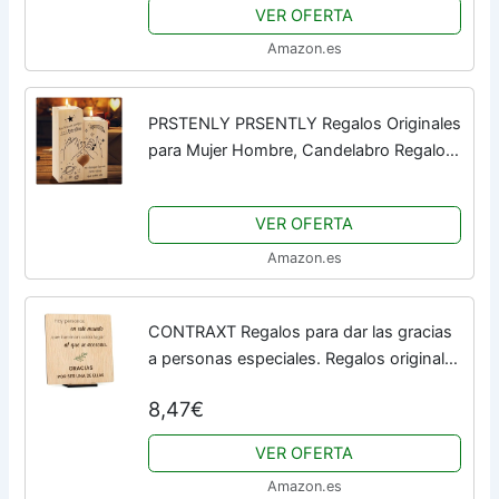
VER OFERTA
Amazon.es
PRSTENLY PRSENTLY Regalos Originales
para Mujer Hombre, Candelabro Regalo
para Mujer Amiga Amigo Hermana De
Cumpleaños Navidad San Valentin
VER OFERTA
Amazon.es
CONTRAXT Regalos para dar las gracias
a personas especiales. Regalos originales
Tarjeta de Agradecimiento en Madera
8,47€
cumpleaños amiga amigo hombre mujer
thank...
VER OFERTA
Amazon.es