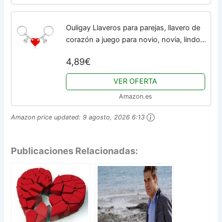
Ouligay Llaveros para parejas, llavero de
corazón a juego para novio, novia, lindo
llavero pequeño de corazón de ladrillo a
4,89€
juego para parejas, San Valentín,...
VER OFERTA
Amazon.es
Amazon price updated:
9 agosto, 2026 6:13
Publicaciones Relacionadas: