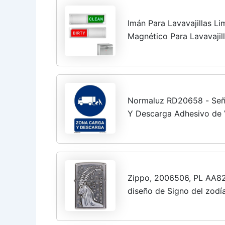
Imán Para Lavavajillas Li
Magnético Para Lavavajil
Lavavajillas,Imanes Unive
Normaluz RD20658 - Señ
Y Descarga Adhesivo de 
RIPCI
Zippo, 2006506, PL AA82
diseño de Signo del zodí
5,83,81,2