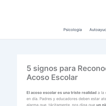
Ir
al
contenido
Psicologia
Autoayu
5 signos para Reconoc
Acoso Escolar
El acoso escolar es una triste realidad
a la
en día. Padres y educadores deben estar ate
alarma que, tácitamente, nos diga que
un ni