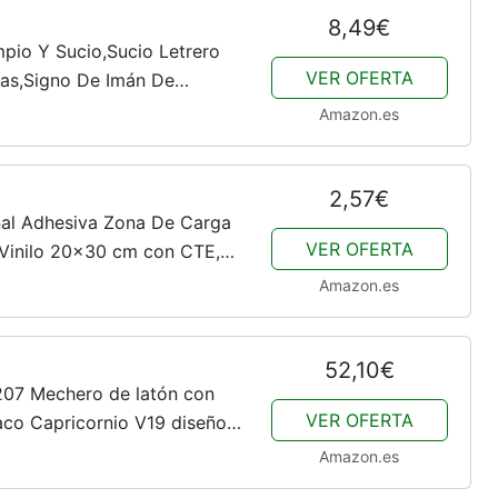
8,49€
mpio Y Sucio,Sucio Letrero
VER OFERTA
las,Signo De Imán De
rsales Para Refrigerador De...
Amazon.es
2,57€
al Adhesiva Zona De Carga
VER OFERTA
Vinilo 20x30 cm con CTE,
Amazon.es
52,10€
07 Mechero de latón con
VER OFERTA
aco Capricornio V19 diseño
Amazon.es