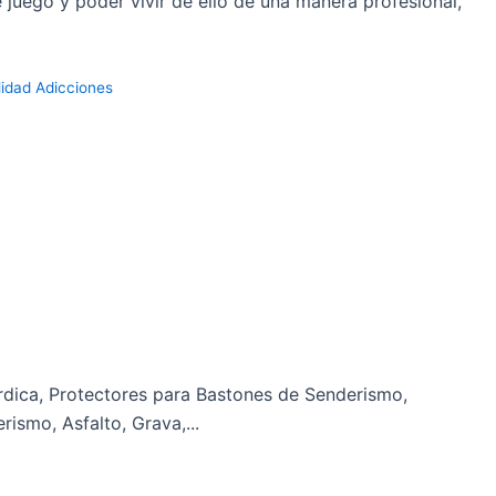
 juego y poder vivir de ello de una manera profesional,
idad
Adicciones
dica, Protectores para Bastones de Senderismo,
ismo, Asfalto, Grava,...