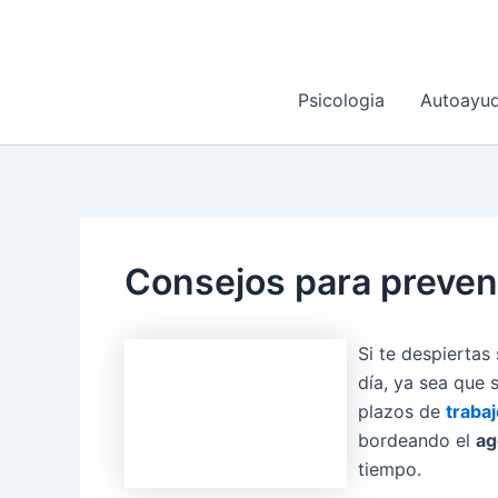
Ir
al
contenido
Psicologia
Autoayu
Consejos para preveni
Si te despiertas
día, ya sea que 
plazos de
traba
bordeando el
ag
tiempo.