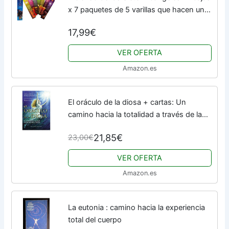
x 7 paquetes de 5 varillas que hacen un
total de 420 varillas
17,99€
VER OFERTA
Amazon.es
El oráculo de la diosa + cartas: Un
camino hacia la totalidad a través de la
diosa y el ritual (ESPIRITUALIDAD Y IDA
21,85€
23,00€
INTERIOR)
VER OFERTA
Amazon.es
La eutonia : camino hacia la experiencia
total del cuerpo