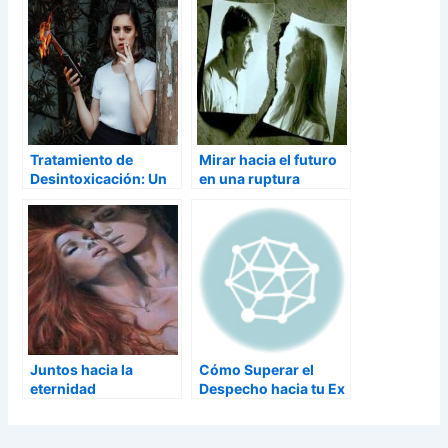
Tratamiento de
Mirar hacia el futuro
Desintoxicación: Un
en una ruptura
Camino Hacia la
Recuperación
Juntos hacia la
Cómo Superar el
eternidad
Despecho hacia tu Ex