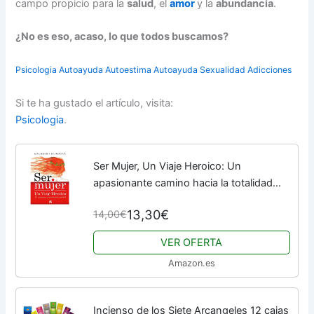
campo propicio para la
salud
, el
amor
y la
abundancia
.
¿No es eso, acaso, lo que todos buscamos?
Psicologia
Autoayuda
Autoestima
Autoayuda
Sexualidad
Adicciones
Si te ha gustado el artículo, visita:
Psicologia
.
Ser Mujer, Un Viaje Heroico: Un
apasionante camino hacia la totalidad
(Taller de la Hechicera)
13,30€
14,00€
VER OFERTA
Amazon.es
Incienso de los Siete Arcangeles 12 cajas