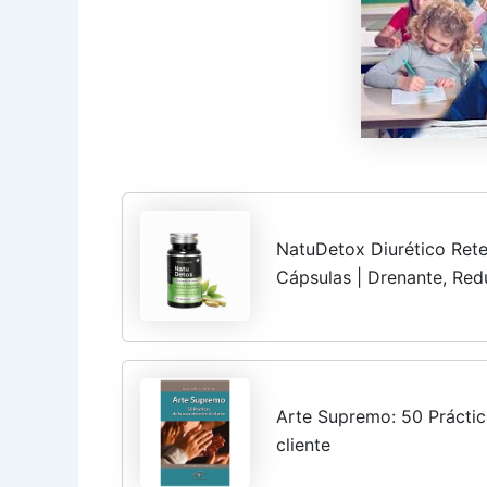
NatuDetox Diurético Rete
Cápsulas | Drenante, Re
adelgazante | Cola de Ca
Java y...
Arte Supremo: 50 Práctic
cliente