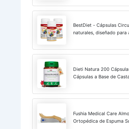
BestDiet - Cápsulas Circu
naturales, diseñado para
derivados de una circulac
Pack...
Dieti Natura 200 Cápsula
Cápsulas a Base de Casta
Favorece el Bienestar cir
Cansadas -...
Fushia Medical Care Alm
Ortopédica de Espuma Su
Personas con Mala Circu