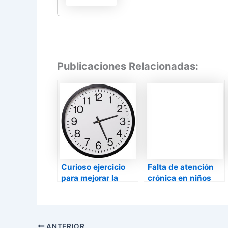
de Líquidos en...
Publicaciones Relacionadas:
Curioso ejercicio
Falta de atención
para mejorar la
crónica en niños
Concentración y
(Trastorno por
Atención
Déficit de Atención)
ANTERIOR