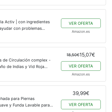
la Activ | con ingredientes
VER OFERTA
 ayudar con problemas
Amazon.es
ión sanguínea deficiente –
15,07€
18,50€
s de Circulación complex -
VER OFERTA
ño de Indias y Vid Roja
culatorio para Piernas
Amazon.es
39,99€
ohada para Piernas
VER OFERTA
ave y Funda Lavable para
lación Sanguínea/Retención