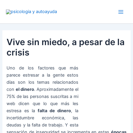
Ir
al
contenido
Vive sin miedo, a pesar de la
crisis
Uno de los factores que más
parece estresar a la gente estos
días son los temas relacionados
con
el dinero
. Aproximadamente el
75% de las personas suscritas a mi
web dicen que lo que más les
estresa es la
falta de dinero
, la
incertidumbre económica, las
deudas y la falta de trabajo. Y esta
sensación de inseguridad se incrementa en estas
épocas