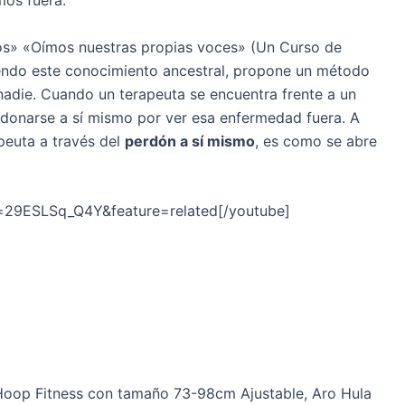
mos fuera.
os» «Oímos nuestras propias voces» (Un Curso de
endo este conocimiento ancestral, propone un método
nadie. Cuando un terapeuta se encuentra frente a un
rdonarse a sí mismo por ver esa enfermedad fuera. A
apeuta a través del
perdón a sí mismo
, es como se abre
=29ESLSq_Q4Y&feature=related[/youtube]
Hoop Fitness con tamaño 73-98cm Ajustable, Aro Hula