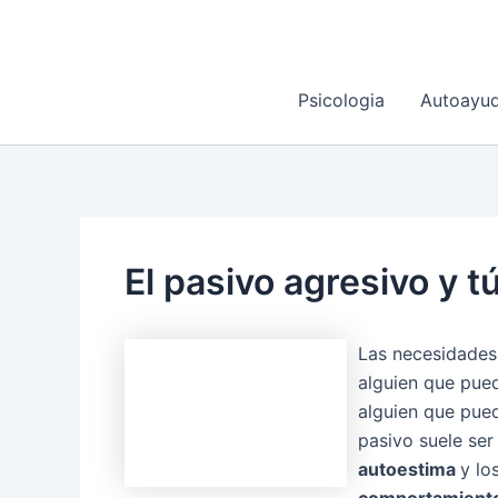
Ir
al
contenido
Psicologia
Autoayu
El pasivo agresivo y t
Las necesidades
alguien que pue
alguien que pued
pasivo suele ser
autoestima
y lo