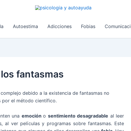
da
Autoestima
Adicciones
Fobias
Comunicaci
a los fantasmas
a
complejo debido a la existencia de fantasmas no
por el método científico.
enten una
emoción
o
sentimiento desagradable
al leer
os, al ver películas y programas sobre fantasmas. Este
 intenso que algunos de ellos desarrollan una
fobia
. Hay