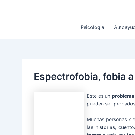
Ir
al
contenido
Psicologia
Autoayu
Espectrofobia, fobia 
Este es un
problem
pueden ser probados 
Muchas personas si
las historias, cuent
temor
puede ser tan