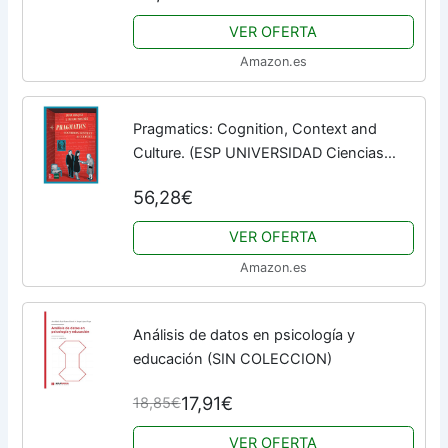
VER OFERTA
Amazon.es
Pragmatics: Cognition, Context and
Culture. (ESP UNIVERSIDAD Ciencias
Sociales Otros Libros en Ingles) -
56,28€
9788448607609 (SIN COLECCION)
VER OFERTA
Amazon.es
Análisis de datos en psicología y
educación (SIN COLECCION)
17,91€
18,85€
VER OFERTA