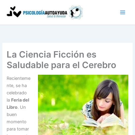
Ir
al
contenido
La Ciencia Ficción es
Saludable para el Cerebro
Recienteme
nte, se ha
celebrado
la
Feria del
Libro
. Un
buen
momento
para tomar