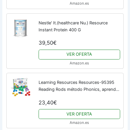
Amazon.es
Nestle' It.(healthcare Nu.) Resource
Instant Protein 400 G
39,50€
VER OFERTA
Amazon.es
Learning Resources Resources-95395
Reading Rods método Phonics, aprende
a Leer, Actividades para Formar Palabras,
23,40€
Juguetes para Aprender ortografía,
Letras...
VER OFERTA
Amazon.es