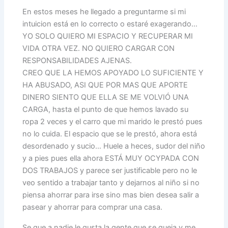
En estos meses he llegado a preguntarme si mi
intuicion está en lo correcto o estaré exagerando…
YO SOLO QUIERO MI ESPACIO Y RECUPERAR MI
VIDA OTRA VEZ. NO QUIERO CARGAR CON
RESPONSABILIDADES AJENAS.
CREO QUE LA HEMOS APOYADO LO SUFICIENTE Y
HA ABUSADO, ASI QUE POR MAS QUE APORTE
DINERO SIENTO QUE ELLA SE ME VOLVIÓ UNA
CARGA, hasta el punto de que hemos lavado su
ropa 2 veces y el carro que mi marido le prestó pues
no lo cuida. El espacio que se le prestó, ahora está
desordenado y sucio… Huele a heces, sudor del niño
y a pies pues ella ahora ESTÁ MUY OCYPADA CON
DOS TRABAJOS y parece ser justificable pero no le
veo sentido a trabajar tanto y dejarnos al niño si no
piensa ahorrar para irse sino mas bien desea salir a
pasear y ahorrar para comprar una casa.
Se que a nadie le gusta la gente que se queja y me