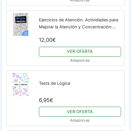
Amazon.es
Ejercicios de Atención. Actividades para
Mejorar la Atención y Concentración:
Estimulación Cognitiva. Entrena, Estimula
12,00€
y Mejora la Capacidad de Atención....
VER OFERTA
Amazon.es
Tests de Lógica
6,95€
VER OFERTA
Amazon.es