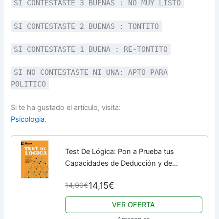
SI CONTESTASTE 3 BUENAS : NO MUY LISTO
SI CONTESTASTE 2 BUENAS : TONTITO
SI CONTESTASTE 1 BUENA : RE-TONTITO
SI NO CONTESTASTE NI UNA: APTO PARA
POLITICO
Si te ha gustado el artículo, visita:
Psicologia
.
Test De Lógica: Pon a Prueba tus
Capacidades de Deducción y de
Pensamiento Lógico con más de 200
14,15€
14,90€
Problemas (Mensa)
VER OFERTA