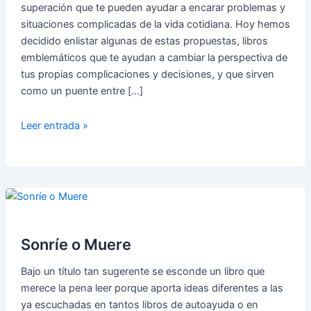
superación que te pueden ayudar a encarar problemas y
situaciones complicadas de la vida cotidiana. Hoy hemos
decidido enlistar algunas de estas propuestas, libros
emblemáticos que te ayudan a cambiar la perspectiva de
tus propias complicaciones y decisiones, y que sirven
como un puente entre […]
5
Leer entrada »
LIBROS
DE
AUTOAYUDA
para
encarar
mejor
tus
Sonríe o Muere
propios
Bajo un título tan sugerente se esconde un libro que
problemas
merece la pena leer porque aporta ideas diferentes a las
ya escuchadas en tantos libros de autoayuda o en