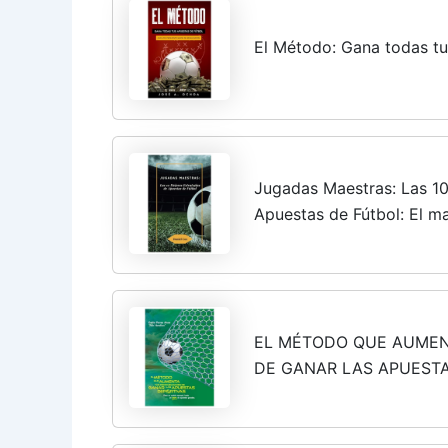
El Método: Gana todas tu
Jugadas Maestras: Las 10
Apuestas de Fútbol: El ma
comprender sin riesgo las
en...
EL MÉTODO QUE AUMEN
DE GANAR LAS APUESTA
Sueldo Mensual, Hasta u
Más de 20 Años de...