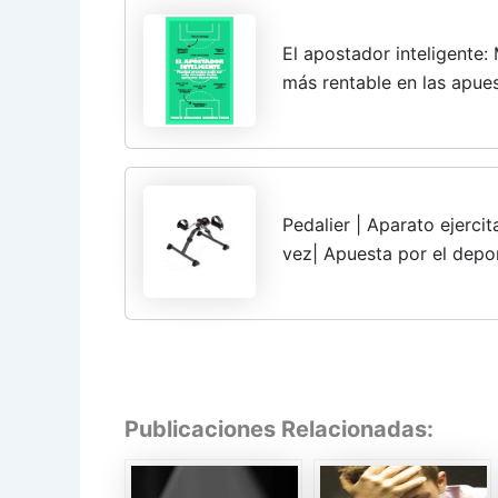
El apostador inteligente:
más rentable en las apue
Pedalier | Aparato ejerci
vez| Apuesta por el depor
variable | Con cintas regu
Publicaciones Relacionadas: