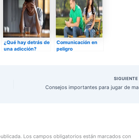
¿Qué hay detrás de
Comunicación en
una adicción?
peligro
SIGUIENT
Cons
publicada.
Los campos obligatorios están marcados con