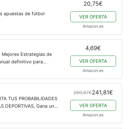
20,75€
s apuestas de fútbol
VER OFERTA
Amazon.es
4,69€
 Mejores Estrategias de
VER OFERTA
nual definitivo para
 apuestas deportivas por ...
Amazon.es
241,81€
260,67€
TA TUS PROBABILIDADES
VER OFERTA
S DEPORTIVAS, Gana un
n 90% de Apuestas Ganadas.:
Amazon.es