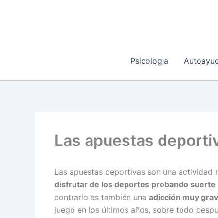
Ir
al
contenido
Psicologia
Autoayu
Las apuestas deportiv
Las apuestas deportivas son una actividad
disfrutar de los deportes probando suerte
contrario es también una
adicción muy grav
juego en los últimos años, sobre todo despu