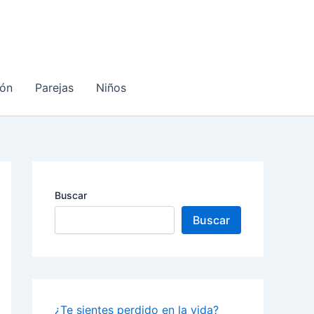
ón
Parejas
Niños
Buscar
Buscar
¿Te sientes perdido en la vida?