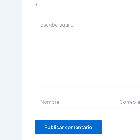
*
Escribe
aquí...
Nombre
Correo
electrónico