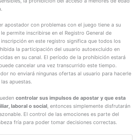
sensibles, la prohibición del acceso a menores de edad
.
ier apostador con problemas con el juego tiene a su
le permite inscribirse en el Registro General de
inscripción en este registro significa que todos los
ibida la participación del usuario autoexcluido en
cidas en su canal. El período de la prohibición estará
puede cancelar una vez transcurrido este tiempo.
dor no enviará ningunas ofertas al usuario para hacerle
 las apuestas.
 pueden
controlar sus impulsos de apostar y que esta
iar, laboral o social
, entonces simplemente disfrutarán
zonable. El control de las emociones es parte del
abeza fría para poder tomar decisiones correctas.