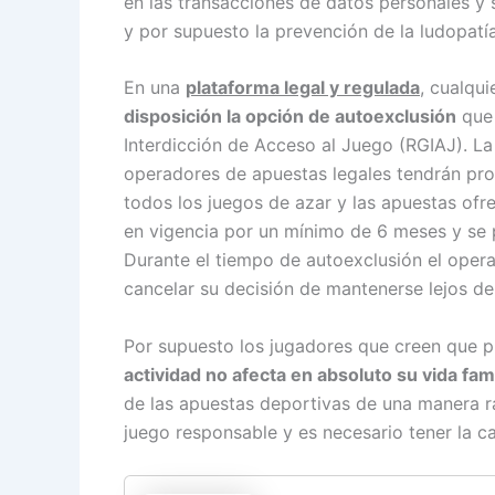
en las transacciones de datos personales y 
y por supuesto la prevención de la ludopatía
En una
plataforma legal y regulada
, cualqu
disposición la opción de autoexclusión
que 
Interdicción de Acceso al Juego (RGIAJ). La 
operadores de apuestas legales tendrán proh
todos los juegos de azar y las apuestas ofre
en vigencia por un mínimo de 6 meses y se 
Durante el tiempo de autoexclusión el opera
cancelar su decisión de mantenerse lejos de
Por supuesto los jugadores que creen que
actividad no afecta en absoluto su vida famil
de las apuestas deportivas de una manera ra
juego responsable y es necesario tener la c