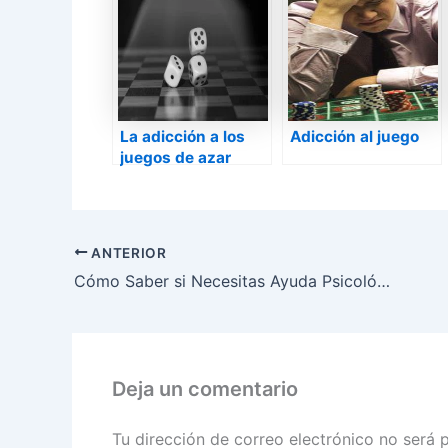
La adicción a los
Adicción al juego
juegos de azar
ANTERIOR
Cómo Saber si Necesitas Ayuda Psicológica Urgente
Deja un comentario
Tu dirección de correo electrónico no será 