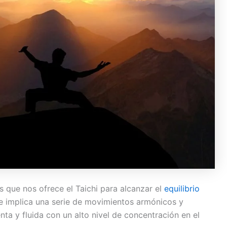
 que nos ofrece el Taichi para alcanzar el
equilibrio
ue implica una serie de movimientos armónicos y
nta y fluida con un alto nivel de concentración en el