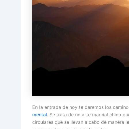
En la entrada de hoy te daremos los caminos
mental
. Se trata de un arte marcial chino q
circulares que se llevan a cabo de manera le