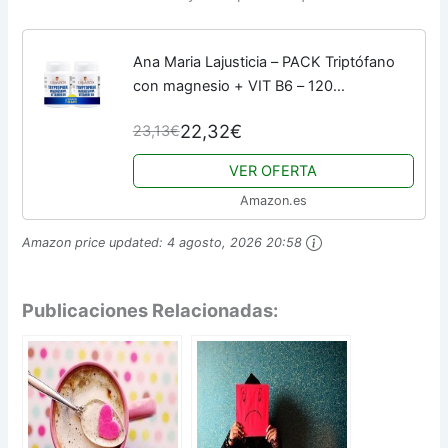
Ana Maria Lajusticia – PACK Triptófano
con magnesio + VIT B6 – 120
comprimidos. Reduce la ansiedad, el
22,32€
23,13€
cansancio y regula el reloj interno. Apto
para veganos.
VER OFERTA
Amazon.es
Amazon price updated:
4 agosto, 2026 20:58
Publicaciones Relacionadas: