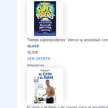
Tienes superpoderes: Vence la ansiedad con 
16,95€
16,10€
VER OFERTA
Amazon.es
El gym y el ñam: Las claves para el equilibri