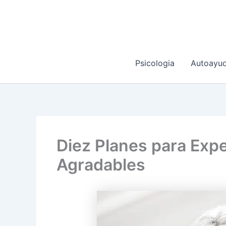
Ir
al
contenido
Psicologia
Autoayu
Diez Planes para Exp
Agradables