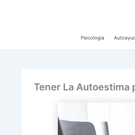
Ir
al
contenido
Psicologia
Autoayu
Tener La Autoestima p