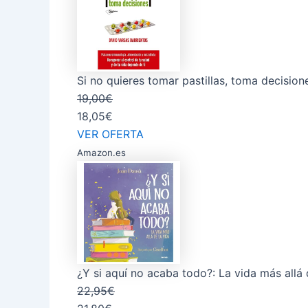
Si no quieres tomar pastillas, toma decisio
19,00€
18,05€
VER OFERTA
Amazon.es
¿Y si aquí no acaba todo?: La vida más allá 
22,95€