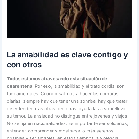
La amabilidad es clave contigo y
con otros
Todos estamos atravesando esta situación de
cuarentena
. Por eso, la amabilidad y el trato cordial son
fundamentales. Cuando salimos a hacer las compras
diarias, siempre hay que tener una sonrisa, hay que tratar
de entender a las otras personas, ayudarlas a sobrellevar
su temor. La ansiedad no distingue entre jóvenes y viejos.
No se fija en nacionalidades. Es importante ser solidarios,
entender, comprender y mostrarse lo más serenos
posibles y ser amables, en estos tiempos la violencia