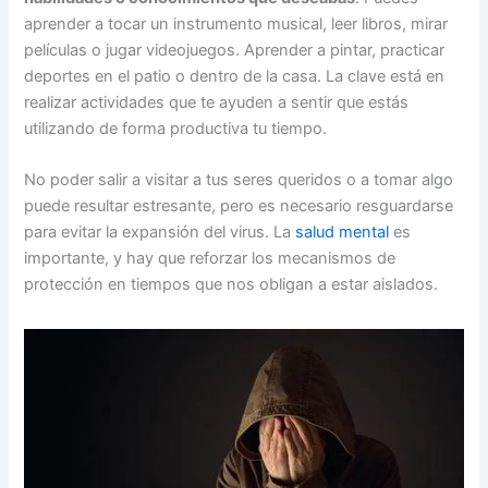
aprender a tocar un instrumento musical, leer libros, mirar
películas o jugar videojuegos. Aprender a pintar, practicar
deportes en el patio o dentro de la casa. La clave está en
realizar actividades que te ayuden a sentir que estás
utilizando de forma productiva tu tiempo.
No poder salir a visitar a tus seres queridos o a tomar algo
puede resultar estresante, pero es necesario resguardarse
para evitar la expansión del virus. La
salud mental
es
importante, y hay que reforzar los mecanismos de
protección en tiempos que nos obligan a estar aislados.