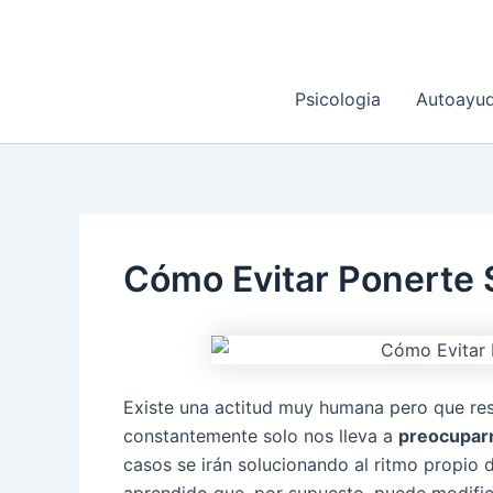
Ir
al
contenido
Psicologia
Autoayu
Cómo Evitar Ponerte 
Existe una actitud muy humana pero que res
constantemente solo nos lleva a
preocupar
casos se irán solucionando al ritmo propio d
aprendido que, por supuesto, puede modific