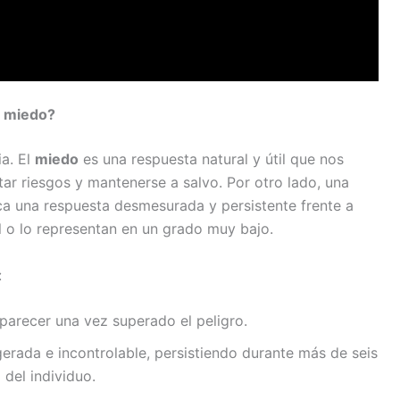
l miedo?
ia. El
miedo
es una respuesta natural y útil que nos
tar riesgos y mantenerse a salvo. Por otro lado, una
ca una respuesta desmesurada y persistente frente a
l o lo representan en un grado muy bajo.
:
parecer una vez superado el peligro.
rada e incontrolable, persistiendo durante más de seis
 del individuo.