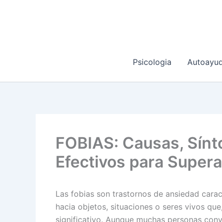
Ir
al
contenido
Psicologia
Autoayu
FOBIAS: Causas, Sínt
Efectivos para Supera
Las fobias son trastornos de ansiedad cara
hacia objetos, situaciones o seres vivos qu
significativo. Aunque muchas personas convi