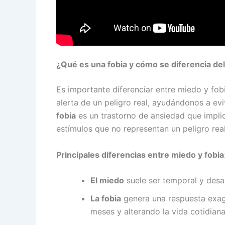
¿Qué es una fobia y cómo se diferencia de
Es importante diferenciar entre miedo y fob
alerta de un peligro real, ayudándonos a evi
fobia
es un trastorno de ansiedad que impli
estímulos que no representan un peligro rea
Principales diferencias entre miedo y fobia
El miedo
suele ser temporal y desa
La fobia
genera una respuesta exage
meses y alterando la vida cotidiana