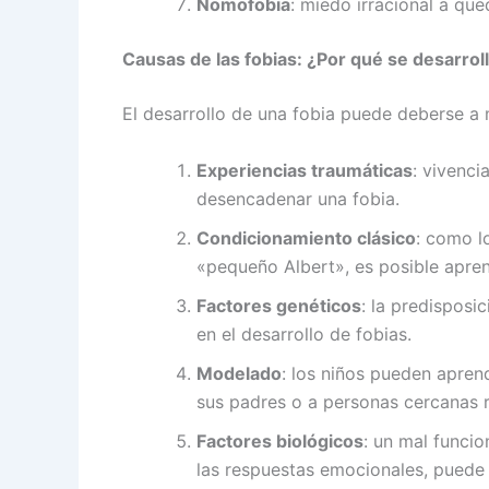
Nomofobia
: miedo irracional a que
Causas de las fobias: ¿Por qué se desarrol
El desarrollo de una fobia puede deberse a mú
Experiencias traumáticas
: vivenci
desencadenar una fobia.
Condicionamiento clásico
: como l
«pequeño Albert», es posible apren
Factores genéticos
: la predisposi
en el desarrollo de fobias.
Modelado
: los niños pueden apren
sus padres o a personas cercanas 
Factores biológicos
: un mal funci
las respuestas emocionales, puede c