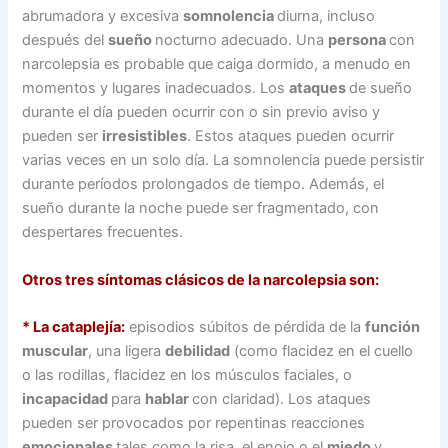
abrumadora y excesiva
somnolencia
diurna, incluso
después del
sueño
nocturno adecuado. Una
persona
con
narcolepsia es probable que caiga dormido, a menudo en
momentos y lugares inadecuados. Los
ataques
de sueño
durante el día pueden ocurrir con o sin previo aviso y
pueden ser
irresistibles
. Estos ataques pueden ocurrir
varias veces en un solo día. La somnolencia puede persistir
durante períodos prolongados de tiempo. Además, el
sueño durante la noche puede ser fragmentado, con
despertares frecuentes.
Otros tres síntomas clásicos de la narcolepsia son:
* La cataplejía:
episodios súbitos de pérdida de la
función
muscular
, una ligera
debilidad
(como flacidez en el cuello
o las rodillas, flacidez en los músculos faciales, o
incapacidad
para
hablar
con claridad). Los ataques
pueden ser provocados por repentinas reacciones
emocionales
tales como la risa, el enojo o el
miedo
y