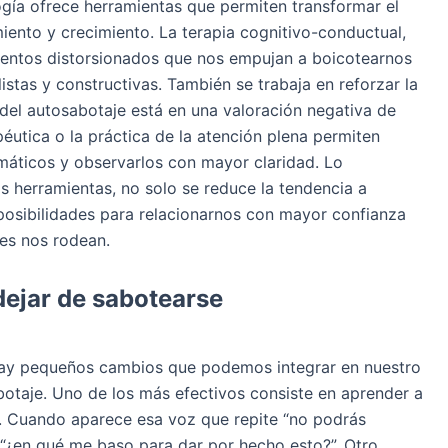
logía ofrece herramientas que permiten transformar el
ento y crecimiento. La terapia cognitivo-conductual,
mientos distorsionados que nos empujan a boicotearnos
listas y constructivas. También se trabaja en reforzar la
del autosabotaje está en una valoración negativa de
éutica o la práctica de la atención plena permiten
áticos y observarlos con mayor claridad. Lo
as herramientas, no solo se reduce la tendencia a
osibilidades para relacionarnos con mayor confianza
es nos rodean.
dejar de sabotearse
ay pequeños cambios que podemos integrar en nuestro
abotaje. Uno de los más efectivos consiste en aprender a
. Cuando aparece esa voz que repite “no podrás
 “¿en qué me baso para dar por hecho esto?”. Otro